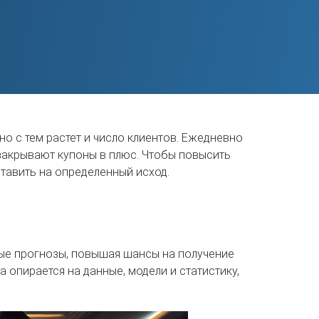
о с тем растет и число клиентов. Ежедневно
 закрывают купоны в плюс. Чтобы повысить
ставить на определенный исход.
ные прогнозы, повышая шансы на получение
опирается на данные, модели и статистику,