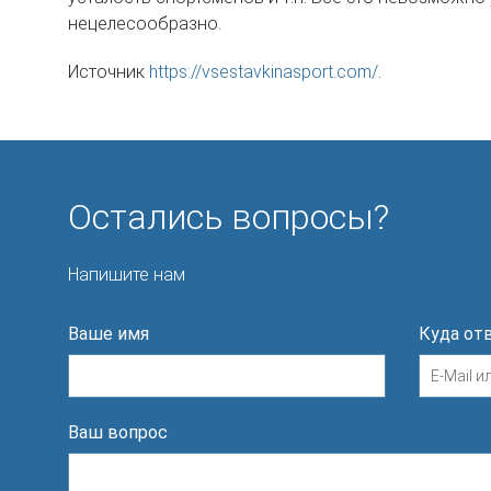
нецелесообразно.
Источник
https://vsestavkinasport.com/
.
Остались вопросы?
Напишите нам
Ваше имя
Куда от
Ваш вопрос