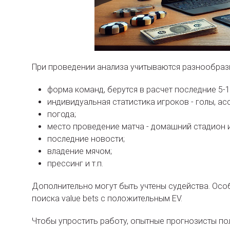
При проведении анализа учитываются разнообраз
форма команд, берутся в расчет последние 5-1
индивидуальная статистика игроков - голы, ас
погода;
место проведение матча - домашний стадион и
последние новости;
владение мячом;
прессинг и т.п.
Дополнительно могут быть учтены судейства. Осо
поиска value bets с положительным EV.
Чтобы упростить работу, опытные прогнозисты по