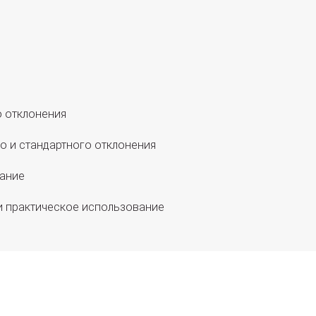
о отклонения
о и стандартного отклонения
вание
и практическое использование