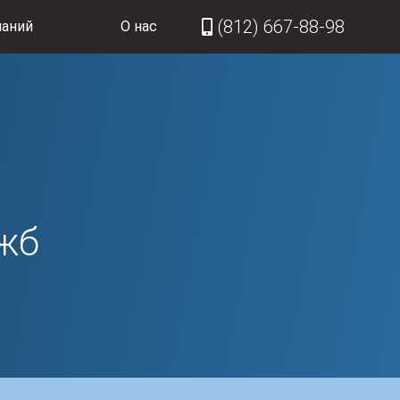
(812) 667-88-98
паний
О нас
ужб